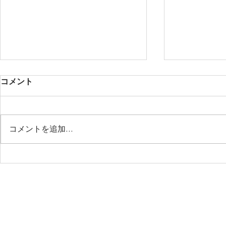
時間が経つのは早い
コメント
もう6月が終わろうとしている だ
いたいおんなじ毎日を過ごしてい
ます それなりに充実しています
コメントを追加…
皆様はいかがでしょうか？ ７月
の初夏は僕たちでいうと少し繁忙
期です ４月から日曜日にお休み
5月もあり
をいただいている箸尾ですが ７
た
月は日曜日に出勤できる日がござ
います またネット予約にて確認
の上、ご予約いただければ幸いで
す。