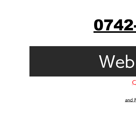
0742
Web 
C
and 